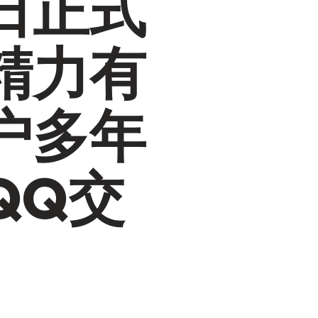
日正式
精力有
户多年
QQ交