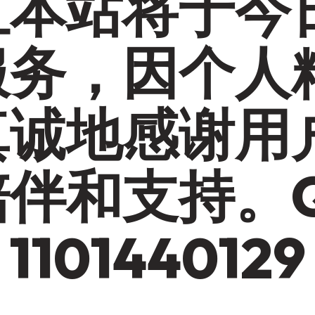
汇本站将于今
服务，因个人
真诚地感谢用
陪伴和支持。
101440129