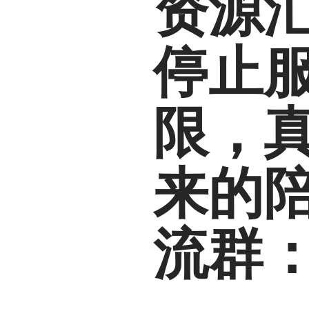
资源
停止
限，
来的
流群：1