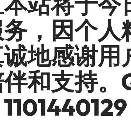
汇本站将于今
服务，因个人
真诚地感谢用
陪伴和支持。
101440129