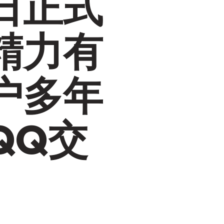
日正式
精力有
户多年
QQ交