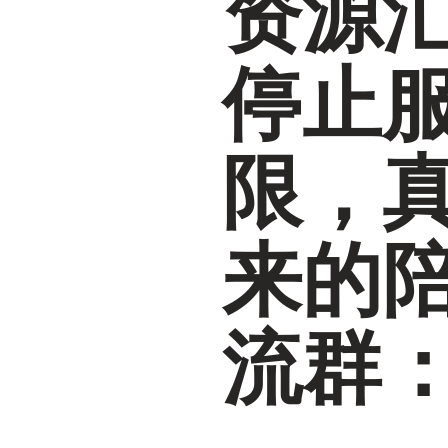
资源
停止
限，
来的
流群：1